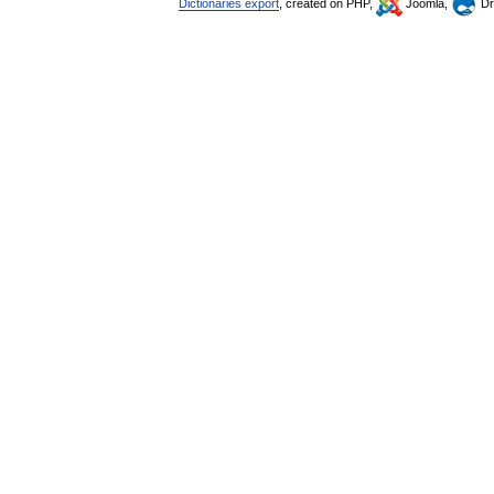
Dictionaries export
, created on PHP,
Joomla,
Dr