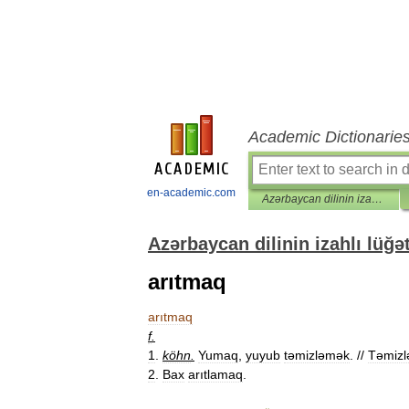
Academic Dictionarie
en-academic.com
Azərbaycan dilinin izahlı lüğəti
Azərbaycan dilinin izahlı lüğət
arıtmaq
arıtmaq
f
.
1
.
köhn
.
Yumaq
,
yuyub
təmizləmək
. //
Təmiz
2
.
Bax
arıtlamaq
.