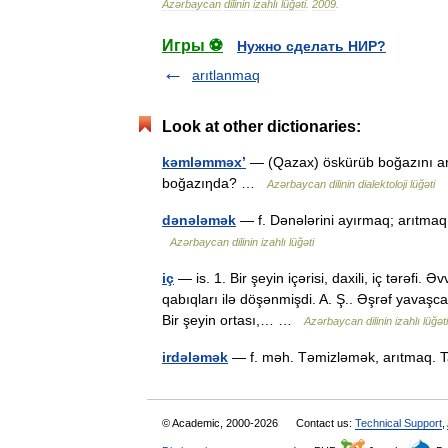
Azərbaycan
dilinin
izahlı
lüğəti
.
2009
.
Игры ⚽
Нужно сделать НИР?
arıtlanmaq
Look at other dictionaries:
kəmləmməx’
— (Qazax) öskürüb boğazını arı
boğazıηda? …
Azərbaycan dilinin dialektoloji lüğəti
dənələmək
— f. Dənələrini ayırmaq; arıtma
Azərbaycan dilinin izahlı lüğəti
iç
— is. 1. Bir şeyin içərisi, daxili, iç tərəfi.
qabıqları ilə döşənmişdi. A. Ş.. Əşrəf yavaşcad
Bir şeyin ortası,… …
Azərbaycan dilinin izahlı lüğəti
irdələmək
— f. məh. Təmizləmək, arıtmaq. 
© Academic, 2000-2026
Contact us:
Technical Support
,