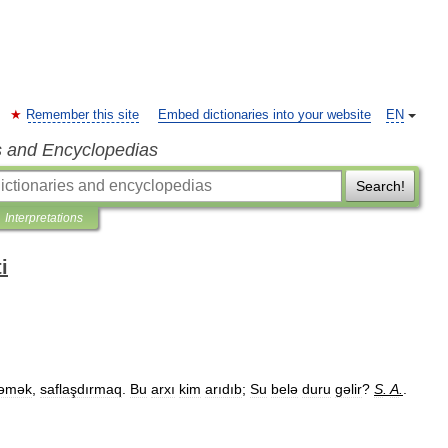
Remember this site
Embed dictionaries into your website
EN
s and Encyclopedias
Search!
Interpretations
i
ləmək
,
saflaşdırmaq
.
Bu
arxı
kim
arıdıb
;
Su
belə
duru
gəlir
?
S
.
A
.
.