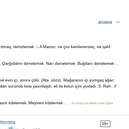
arıxana
tmaq, təmizləmək. – A Mansır, nə çox kəmlənersəη, nə qalıf
q. Qarğıdalını dənələmək. Narı dənələmək. Buğdanı dənələmək …
 Əvvəl evin içi, sonra çölü. (Ata. sözü). Mağaranın içi yumşaq ağac
an sürünüb kola yaxınlaşdı, əli ilə kolun içini yoxladı. S. Rəh.. //
Taxılı irdələmək. Meyvəni irdələmək …
Azərbaycan dilinin izahlı lüğəti
Advertising
18+